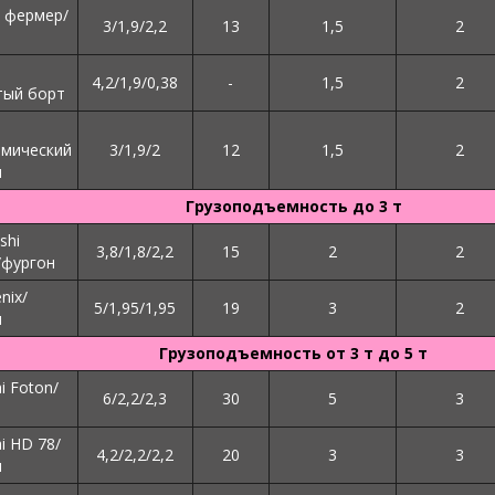
 фермер/
3/1,9/2,2
13
1,5
2
4,2/1,9/0,38
-
1,5
2
тый борт
рмический
3/1,9/2
12
1,5
2
н
Грузоподъемность до 3 т
shi
3,8/1,8/2,2
15
2
2
/фургон
nix/
5/1,95/1,95
19
3
2
н
Грузоподъемность от 3 т до 5 т
i Foton/
6/2,2/2,3
30
5
3
i HD 78/
4,2/2,2/2,2
20
3
3
н