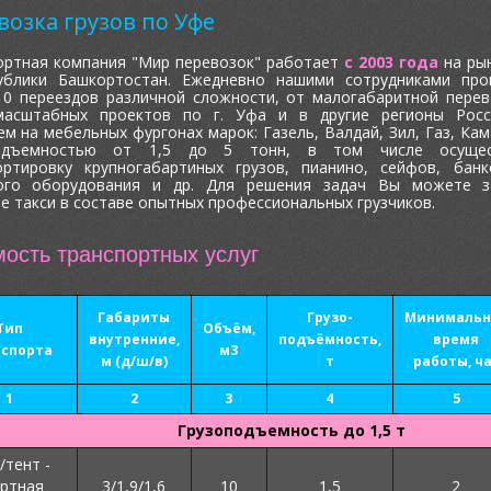
возка грузов по Уфе
ортная компания "Мир перевозок" работает
c 2003 года
на ры
ублики Башкортостан. Ежедневно нашими сотрудниками про
10 переездов различной сложности, от малогабаритной перев
масштабных проектов по г. Уфа и в другие регионы Рос
м на мебельных фургонах марок: Газель, Валдай, Зил, Газ, Кама
подъемностью от 1,5 до 5 тонн, в том числе осущес
ортировку крупногабартиных грузов, пианино, сейфов, банк
ого оборудования и др. Для решения задач Вы можете з
е такси в составе опытных профессиональных грузчиков.
ость транспортных услуг
Габариты
Грузо-
Минимальн
Тип
Объём,
внутренние,
подъёмность,
время
нспорта
м3
м (д/ш/в)
т
работы, ч
1
2
3
4
5
Грузоподъемность до 1,5 т
/тент -
ртная
3/1,9/1,6
10
1,5
2