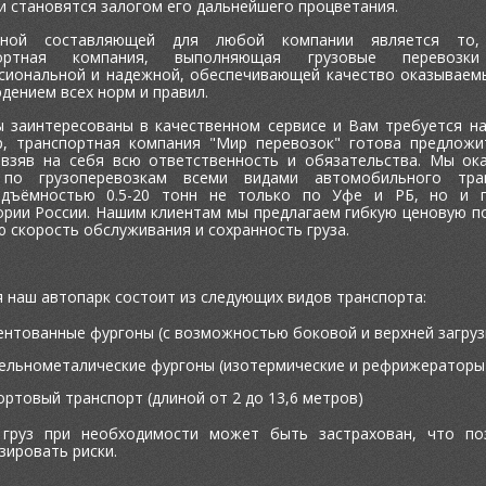
и становятся залогом его дальнейшего процветания.
ной составляющей для любой компании является то,
портная компания, выполняющая грузовые перевозк
сиональной и надежной, обеспечивающей качество оказываемы
дением всех норм и правил.
ы заинтересованы в качественном сервисе и Вам требуется н
р, транспортная компания "Мир перевозок" готова предложи
, взяв на себя всю ответственность и обязательства. Мы ок
 по грузоперевозкам всеми видами автомобильного тра
одъёмностью 0.5-20 тонн не только по Уфе и РБ, но и 
ории России. Нашим клиентам мы предлагаем гибкую ценовую по
 скорость обслуживания и сохранность груза.
 наш автопарк состоит из следующих видов транспорта:
ентованные фургоны (с возможностью боковой и верхней загруз
ельнометалические фургоны (изотермические и рефрижераторы
ортовый транспорт (длиной от 2 до 13,6 метров)
груз при необходимости может быть застрахован, что по
зировать риски.