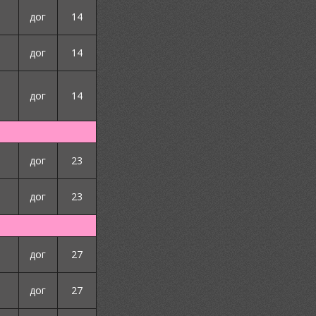
дог
14
дог
14
дог
14
дог
23
дог
23
дог
27
дог
27