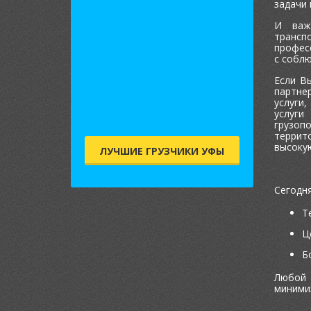
задачи 
И важ
транс
профес
с соблю
Если В
партне
услуги
услуги
грузоп
террит
высокую
ЛУЧШИЕ ГРУЗЧИКИ УФЫ
Сегодня
Т
Ц
Б
Любой 
миними