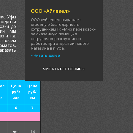
ООО «Айлевел»
нке Уфы
ООО «Айлевел» выражает
водятся
огромную благодарность
озки до
сотрудникам ТК «Мир перевозок»
сии. Мы
за оказанную помощь в
з и т.д.
погрузочно-разгрузочных
твляем
работах при открытии нового
оматов,
магазина в г. Уфа.
аказать
» Читать далее
ЧИТАТЬ ВСЕ ОТЗЫВЫ
ое
Цена
Цена
руб/
руб/
ас
час
км
6
7
дог
14