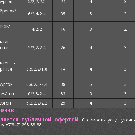
фургон
5/2,2/2,2
24
4
3
бренок/
6/2,4/2,4
35
5
3
н
ычок/
4/2/2
16
3
2
н
/тент –
нная
5/2,2/2,4
26
4
3
/тент –
ртная
3,5/2,2/1,8
14
4
3
фургон
6,8/2,3/2,4
38
5
3
es/тент
6/2,3/2,4
33
5
3
ургон
5,2/2,2/2,2
25
4
3
чание:
вляется публичной офертой
. Стоимость услуг уточн
у +7(347) 298-38-38