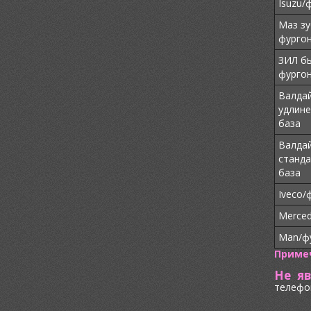
Isuzu/
Маз зу
фурго
ЗИЛ б
фурго
Валдай
удлине
база
Валдай
станда
база
Iveco/
Merced
Man/ф
Приме
Не я
телефон