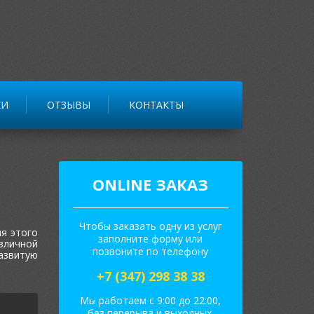
КИ
ОТЗЫВЫ
КОНТАКТЫ
ONLINE ЗАКАЗ
Чтобы заказать одну из услуг
я этого
заполните форму или
зличной
позвоните по телефону
азвитую
+7 (347) 298 38 38
Мы работаем с 9:00 до 22:00,
без перерыва и выходных.