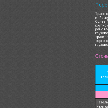
Пере
Трансп
и Респ
более 
крупно
работае
грузо
трансп
торгов
грузово
Стоим
тра
Газель
станда