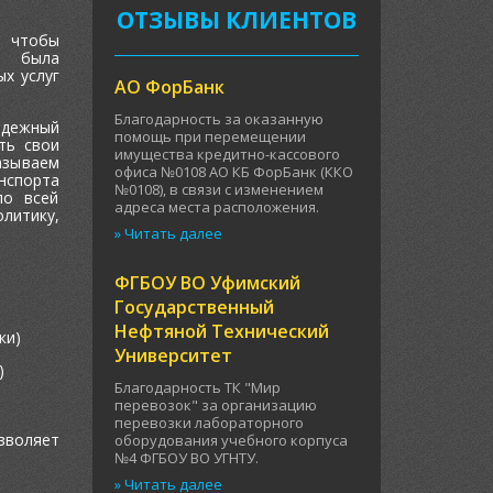
ОТЗЫВЫ КЛИЕНТОВ
 чтобы
и была
х услуг
АО ФорБанк
Благодарность за оказанную
адежный
помощь при перемещении
ть свои
имущества кредитно-кассового
азываем
офиса №0108 АО КБ ФорБанк (ККО
нспорта
№0108), в связи с изменением
по всей
адреса места расположения.
литику,
» Читать далее
ФГБОУ ВО Уфимский
Государственный
Нефтяной Технический
ки)
Университет
)
Благодарность ТК "Мир
перевозок" за организацию
перевозки лабораторного
зволяет
оборудования учебного корпуса
№4 ФГБОУ ВО УГНТУ.
» Читать далее