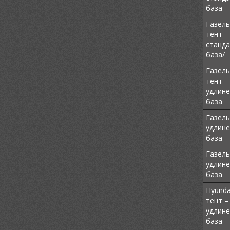
база
Газель
тент -
станда
база/
Газель
тент –
удлине
база
Газель
удлине
база
Газель
удлине
база
Hyunda
тент –
удлине
база