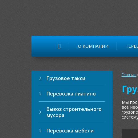
О КОМПАНИИ
ПЕРЕ
Главная
Грузовое такси
Гру
Перевозка пианино
Мы про
все не
Вывоз строительного
грузоп
мусора
систему
Перевозка мебели