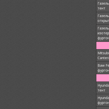
Газель
тент
Газель
откры
Газель
изоте
фурго
Mitsubi
Canter
Baw Fe
фурго
Hyunda
тент
Hyunda
фурго