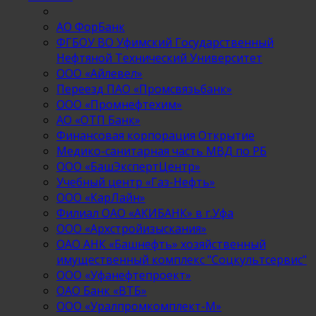
АО ФорБанк
ФГБОУ ВО Уфимский Государственный
Нефтяной Технический Университет
ООО «Айлевел»
Переезд ПАО «Промсвязьбанк»
ООО «Промнефтехим»
АО «ОТП Банк»
Финансовая корпорация Открытие
Медико-санитарная часть МВД по РБ
ООО «БашЭкспертЦентр»
Учебный центр «Газ-Нефть»
ООО «КарЛайн»
Филиал ОАО «АКИБАНК» в г.Уфа
ООО «Архстройизыскания»
ОАО АНК «Башнефть» хозяйственный
имущественный комплекс "Соцкультсервис"
ООО «Уфанефтепроект»
ОАО Банк «ВТБ»
ООО «Уралпромкомплект-М»