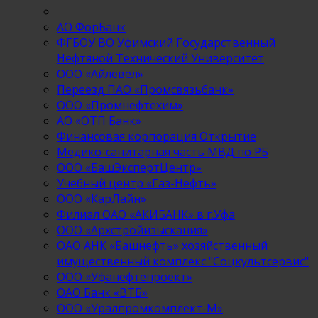
АО ФорБанк
ФГБОУ ВО Уфимский Государственный
Нефтяной Технический Университет
ООО «Айлевел»
Переезд ПАО «Промсвязьбанк»
ООО «Промнефтехим»
АО «ОТП Банк»
Финансовая корпорация Открытие
Медико-санитарная часть МВД по РБ
ООО «БашЭкспертЦентр»
Учебный центр «Газ-Нефть»
ООО «КарЛайн»
Филиал ОАО «АКИБАНК» в г.Уфа
ООО «Архстройизыскания»
ОАО АНК «Башнефть» хозяйственный
имущественный комплекс "Соцкультсервис"
ООО «Уфанефтепроект»
ОАО Банк «ВТБ»
ООО «Уралпромкомплект-М»